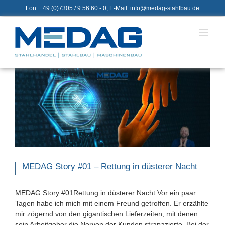
Zum
Fon: +49 (0)7305 / 9 56 60 - 0, E-Mail: info@medag-stahlbau.de
Inhalt
springen
MEDAG Story #01 – Rettung in düsterer Nacht
MEDAG Story #01Rettung in düsterer Nacht Vor ein paar
Tagen habe ich mich mit einem Freund getroffen. Er erzählte
mir zögernd von den gigantischen Lieferzeiten, mit denen
sein Arbeitgeber die Nerven der Kunden strapazierte. Bei der