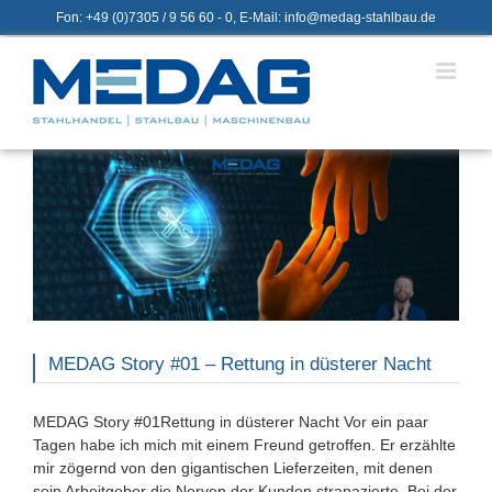
Zum
Fon: +49 (0)7305 / 9 56 60 - 0, E-Mail: info@medag-stahlbau.de
Inhalt
springen
MEDAG Story #01 – Rettung in düsterer Nacht
MEDAG Story #01Rettung in düsterer Nacht Vor ein paar
Tagen habe ich mich mit einem Freund getroffen. Er erzählte
mir zögernd von den gigantischen Lieferzeiten, mit denen
sein Arbeitgeber die Nerven der Kunden strapazierte. Bei der