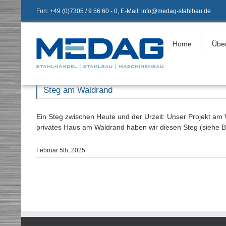
Zum
Fon: +49 (0)7305 / 9 56 60 - 0, E-Mail: info@medag-stahlbau.de
Inhalt
springen
Home
Übe
Steg am Waldrand
Ein Steg zwischen Heute und der Urzeit: Unser Projekt am W
privates Haus am Waldrand haben wir diesen Steg (siehe Bi
Februar 5th, 2025