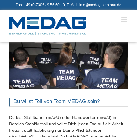
Zum
Fon: +49 (0)7305 / 9 56 60 - 0, E-Mail: info@medag-stahlbau.de
Inhalt
springen
Du willst Teil von Team MEDAG sein?
Du bist Stahlbauer (m/w/d) oder Handwerker (m/w/d) im
Bereich Stahl/Metall und willst Dich jeden Tag auf die Arbeit
freuen, statt halbherzig nur Deine Pflichtstunden
abzuleisten? … dann bist Du bei MEDAG genau richtig!