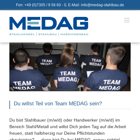
Zum
Fon: +49 (0)7305 / 9 56 60 - 0, E-Mail: info@medag-stahlbau.de
Inhalt
springen
Du willst Teil von Team MEDAG sein?
Du bist Stahlbauer (m/w/d) oder Handwerker (m/w/d) im
Bereich Stahl/Metall und willst Dich jeden Tag auf die Arbeit
freuen, statt halbherzig nur Deine Pflichtstunden
abzuleisten? … dann bist Du bei MEDAG genau richtig!