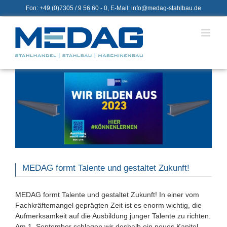
Zum
Fon: +49 (0)7305 / 9 56 60 - 0, E-Mail: info@medag-stahlbau.de
Inhalt
springen
MEDAG formt Talente und gestaltet Zukunft!
MEDAG formt Talente und gestaltet Zukunft! In einer vom
Fachkräftemangel geprägten Zeit ist es enorm wichtig, die
Aufmerksamkeit auf die Ausbildung junger Talente zu richten.
Am 1. September schlagen wir deshalb ein neues Kapitel