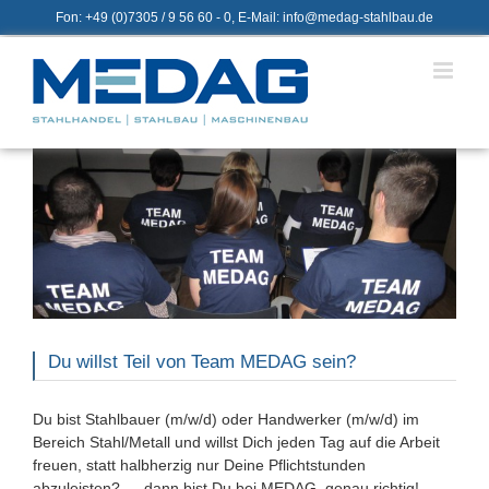
Zum
Fon: +49 (0)7305 / 9 56 60 - 0, E-Mail: info@medag-stahlbau.de
Inhalt
springen
Du willst Teil von Team MEDAG sein?
Du bist Stahlbauer (m/w/d) oder Handwerker (m/w/d) im
Bereich Stahl/Metall und willst Dich jeden Tag auf die Arbeit
freuen, statt halbherzig nur Deine Pflichtstunden
abzuleisten? … dann bist Du bei MEDAG genau richtig!