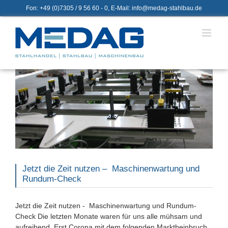
Zum
Fon: +49 (0)7305 / 9 56 60 - 0, E-Mail: info@medag-stahlbau.de
Inhalt
springen
Jetzt die Zeit nutzen – Maschinenwartung und
Rundum-Check
Jetzt die Zeit nutzen - Maschinenwartung und Rundum-
Check Die letzten Monate waren für uns alle mühsam und
aufreibend. Erst Corona mit dem folgenden Marktbeinbruch,